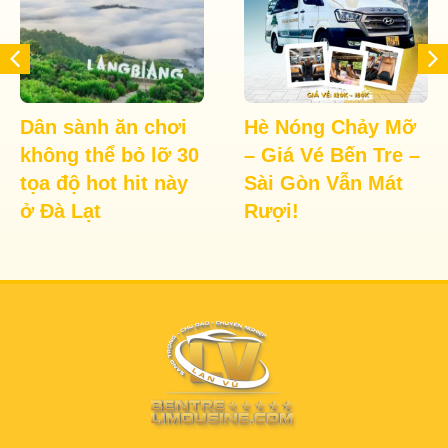
Dân sành ăn chơi
Hè Nóng Chảy Mỡ
không thể bỏ lỡ 30
– Giá Vé Bến Tre –
tọa độ hot hit này
Sài Gòn Vẫn Mát
ở Đà Lạt
Rượi!