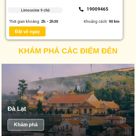
19009465
Limousine 9 chỗ
Thời gian khoảng:
2h - 2h30
Khoảng cách:
90 km
Đặt vé ngay
KHÁM PHÁ CÁC ĐIỂM ĐẾN
Đà Lạt
Khám phá