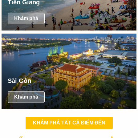
Tiền Giang
Khám phá
Sài Gòn
Khám phá
KHÁM PHÁ TẤT CẢ ĐIỂM ĐẾN