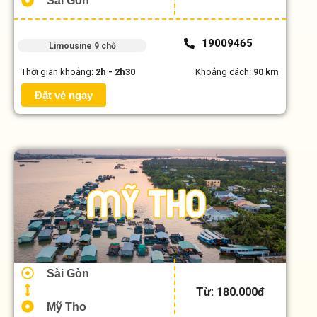
Sài Gòn
19009465
Limousine 9 chỗ
Thời gian khoảng:
2h - 2h30
Khoảng cách:
90 km
Đặt vé ngay
Sài Gòn
Từ: 180.000đ
Mỹ Tho