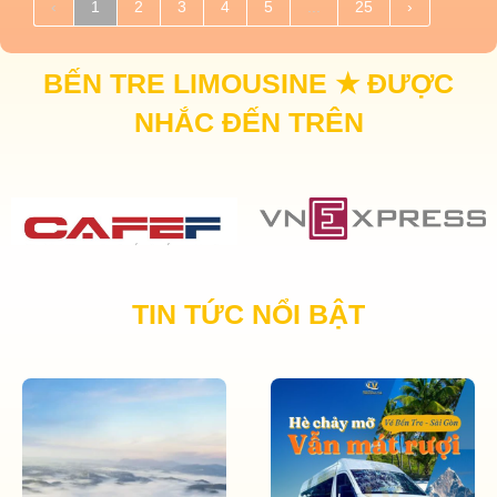
Trên xe có nhiều muỗi, phải xử lý trước khi xe đón khách.
‹
1
2
3
4
5
...
25
›
Đăng ngày 28/12/2025
BẾN TRE LIMOUSINE ★ ĐƯỢC
A Vũ
NHẮC ĐẾN TRÊN
Xe 16 chỗ mà cải tạo còn 9 chỗ quá rộng
Đăng ngày 06/12/2025
TIN TỨC NỔI BẬT