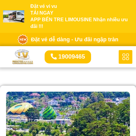
Đặt vé vi vu
TẢI NGAY
APP BẾN TRE LIMOUSINE Nhận nhiều ưu
đãi !!!
Đặt vé dễ dàng - Ưu đãi ngập tràn
19009465