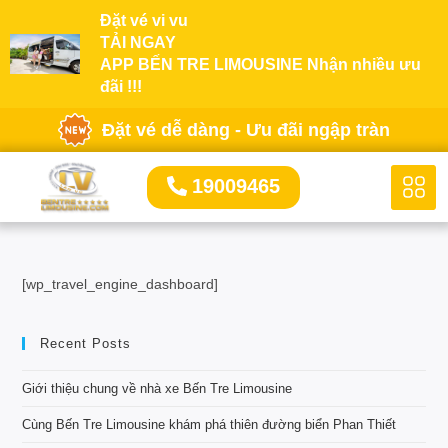
Đặt vé vi vu
TẢI NGAY
APP BẾN TRE LIMOUSINE Nhận nhiều ưu
đãi !!!
Đặt vé dễ dàng - Ưu đãi ngập tràn
19009465
[wp_travel_engine_dashboard]
Recent Posts
Giới thiệu chung về nhà xe Bến Tre Limousine
Cùng Bến Tre Limousine khám phá thiên đường biển Phan Thiết