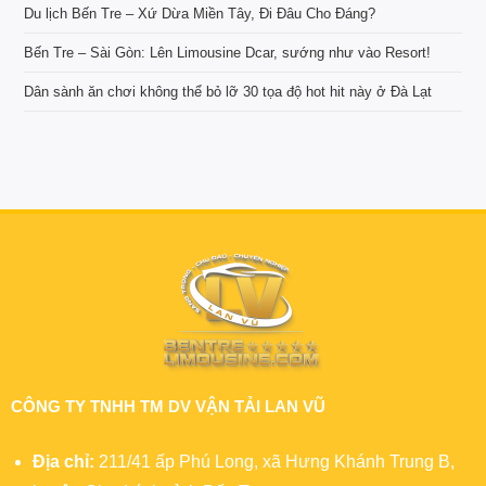
Du lịch Bến Tre – Xứ Dừa Miền Tây, Đi Đâu Cho Đáng?
Bến Tre – Sài Gòn: Lên Limousine Dcar, sướng như vào Resort!
Dân sành ăn chơi không thể bỏ lỡ 30 tọa độ hot hit này ở Đà Lạt
CÔNG TY TNHH TM DV VẬN TẢI LAN VŨ
Địa chỉ:
211/41 ấp Phú Long, xã Hưng Khánh Trung B,